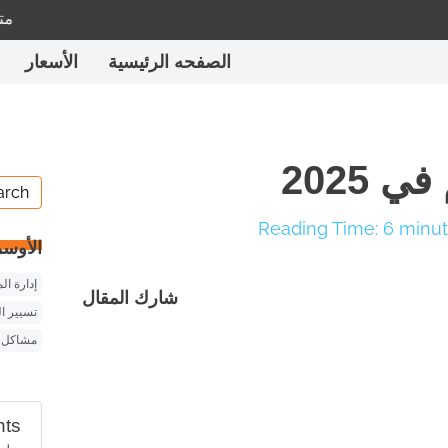
متاح في ع
الصفحه الرئيسية
الأسعار
 2025
Reading Time:
6
minu
الأوس
إدارة ا
شارك المقال
تسيير ا
مشاكل ا
nts