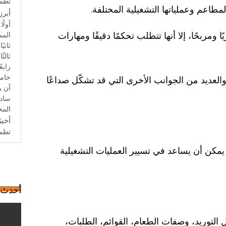
تطمح
مطاعم وعملياتها التشغيلية المختلفة.
أبرز
أولً
مربحًا، إلا أنها تتطلب تحكمًا دقيقًا ومهارات
المم
ثاني
ثالث
رابع
خامس
والعديد من الجوانب الأخرى التي قد تشكّل صداعًا
آن و
سادس
المخ
أخيرً
تطمح
مكن أن يساعد في تسيير العمليات التشغيلية
أحدث 
ل التوريد، وصفات الطعام، القوائم، الطلبات،