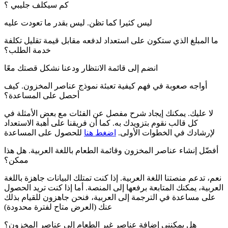
كم سيكلف جليبي ؟
ليس كثيرا كما تظن. ليس بقدر ما تعودت عليه
ما المبلغ الذي ستكون على استعداد لدفعه مقابل قيمة تقليل تكلفة
خدمة الطلب؟
انضم إلى قائمة الانتظار ودعنا نشكل قصتك معًا
أواجه صعوبة في فهم كيفية تعبئة نموذج عناصر المخزون. كيف
أحصل على المساعدة؟
لا عليك. يمكنك إيجاد شرح مفصل عن الفئات مع بعض الأمثلة في
كل قالب نقوم بتزويدك به. كما أن فريقنا على أهبة الاستعداد
لإرشادك في الخطوات الأولى.
اضغط هنا
للحصول على المساعدة
أفضّل إنشاء عناصر المخزون وقائمة الطعام باللغة العربية. هل هذا
ممكن؟
نعم، تدعم منصتنا اللغة العربية. إذا كنت تمتلك البيانات جاهزة باللغة
العربية، يمكنك المتابعة برفعها إلى المنصة. أما إذا كنت تريد الحصول
على مساعدة في الترجمة إلى العربية، فنحن جاهزون للقيام بذلك
عنك (العرض متاح لفترة محدودة)
هل يمكنني إضافة عناصر غير الطعام إلى عناصر المخزون؟