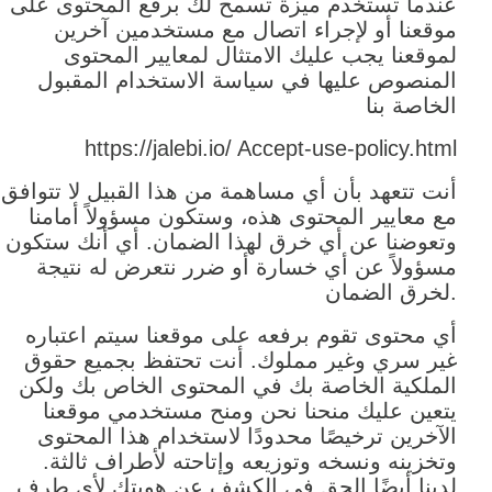
عندما تستخدم ميزة تسمح لك برفع المحتوى على
موقعنا أو لإجراء اتصال مع مستخدمين آخرين
لموقعنا يجب عليك الامتثال لمعايير المحتوى
المنصوص عليها في سياسة الاستخدام المقبول
الخاصة بنا
https://jalebi.io/ Accept-use-policy.html
أنت تتعهد بأن أي مساهمة من هذا القبيل لا تتوافق
مع معايير المحتوى هذه، وستكون مسؤولاً أمامنا
وتعوضنا عن أي خرق لهذا الضمان. أي أنك ستكون
مسؤولاً عن أي خسارة أو ضرر نتعرض له نتيجة
لخرق الضمان.
أي محتوى تقوم برفعه على موقعنا سيتم اعتباره
غير سري وغير مملوك. أنت تحتفظ بجميع حقوق
الملكية الخاصة بك في المحتوى الخاص بك ولكن
يتعين عليك منحنا نحن ومنح مستخدمي موقعنا
الآخرين ترخيصًا محدودًا لاستخدام هذا المحتوى
وتخزينه ونسخه وتوزيعه وإتاحته لأطراف ثالثة.
لدينا أيضًا الحق في الكشف عن هويتك لأي طرف